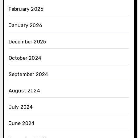
February 2026
January 2026
December 2025
October 2024
September 2024
August 2024
July 2024
June 2024