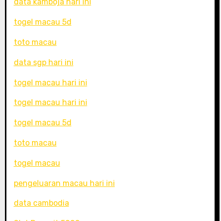
data kamboja hari ini
togel macau 5d
toto macau
data sgp hari ini
togel macau hari ini
togel macau hari ini
togel macau 5d
toto macau
togel macau
pengeluaran macau hari ini
data cambodia