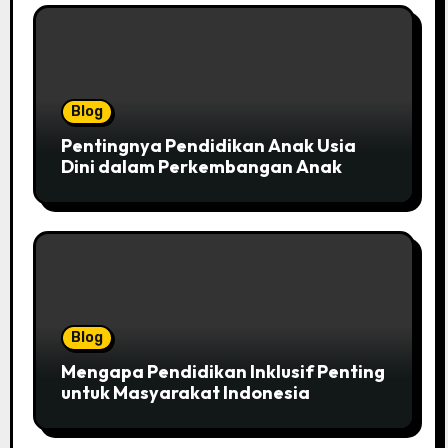
Blog
Pentingnya Pendidikan Anak Usia
Dini dalam Perkembangan Anak
Blog
Mengapa Pendidikan Inklusif Penting
untuk Masyarakat Indonesia