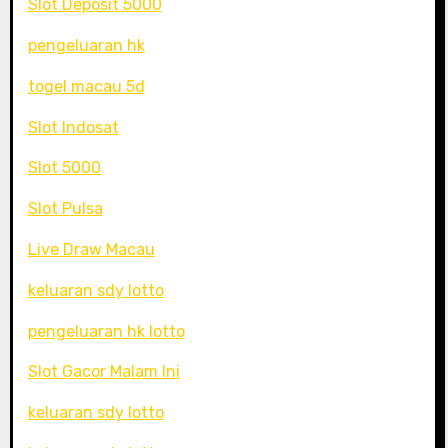
Slot Deposit 5000
pengeluaran hk
togel macau 5d
Slot Indosat
Slot 5000
Slot Pulsa
Live Draw Macau
keluaran sdy lotto
pengeluaran hk lotto
Slot Gacor Malam Ini
keluaran sdy lotto