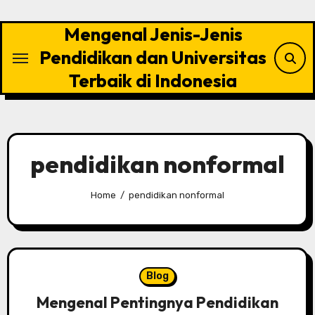
Skip
to
Mengenal Jenis-Jenis
content
Pendidikan dan Universitas
Terbaik di Indonesia
pendidikan nonformal
Home
pendidikan nonformal
Blog
Mengenal Pentingnya Pendidikan