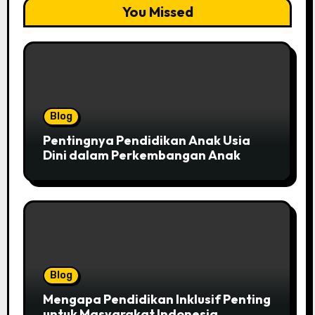
You Missed
Blog
Pentingnya Pendidikan Anak Usia
Dini dalam Perkembangan Anak
Blog
Mengapa Pendidikan Inklusif Penting
untuk Masyarakat Indonesia