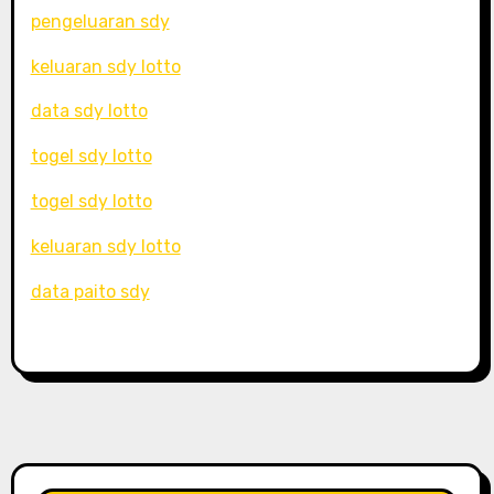
pengeluaran sdy
keluaran sdy lotto
data sdy lotto
togel sdy lotto
togel sdy lotto
keluaran sdy lotto
data paito sdy