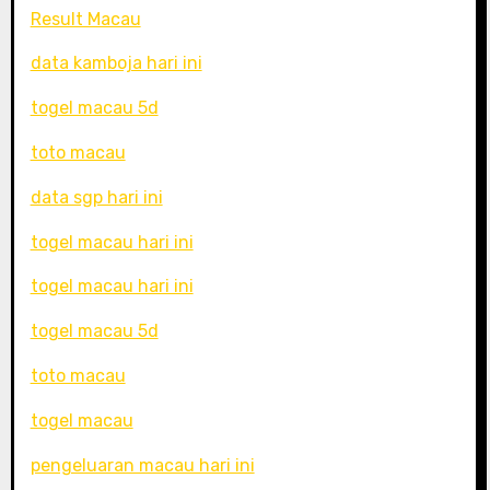
Result Macau
data kamboja hari ini
togel macau 5d
toto macau
data sgp hari ini
togel macau hari ini
togel macau hari ini
togel macau 5d
toto macau
togel macau
pengeluaran macau hari ini