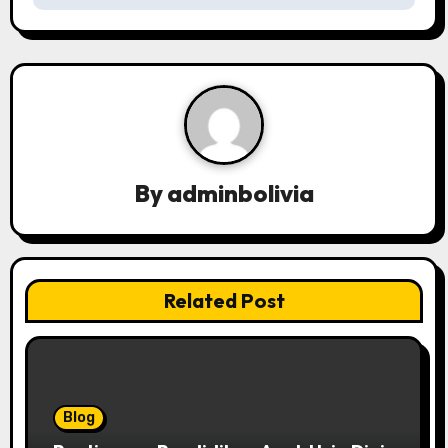
a
v
i
g
a
By
adminbolivia
t
i
Related Post
o
n
Blog