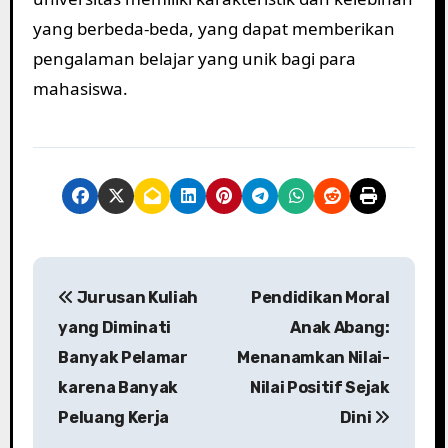
yang berbeda-beda, yang dapat memberikan
pengalaman belajar yang unik bagi para
mahasiswa.
P
Jurusan Kuliah
Pendidikan Moral
o
yang Diminati
Anak Abang:
s
Banyak Pelamar
Menanamkan Nilai-
karena Banyak
Nilai Positif Sejak
t
Peluang Kerja
Dini
n