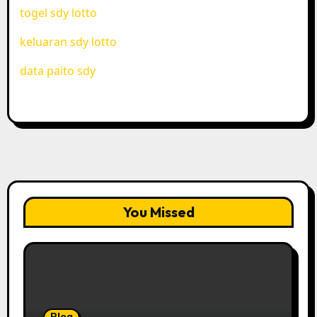
togel sdy lotto
keluaran sdy lotto
data paito sdy
You Missed