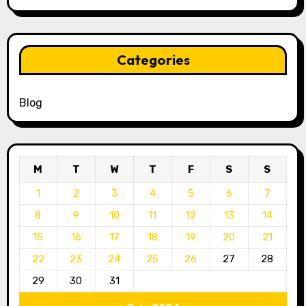
Categories
Blog
M
T
W
T
F
S
S
1
2
3
4
5
6
7
8
9
10
11
12
13
14
15
16
17
18
19
20
21
22
23
24
25
26
27
28
29
30
31