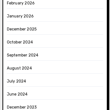
February 2026
January 2026
December 2025
October 2024
September 2024
August 2024
July 2024
June 2024
December 2023