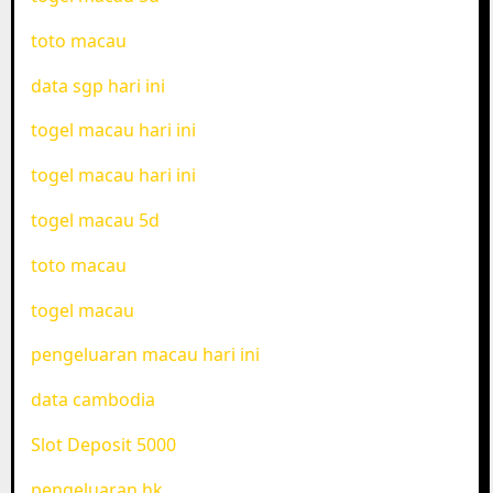
toto macau
data sgp hari ini
togel macau hari ini
togel macau hari ini
togel macau 5d
toto macau
togel macau
pengeluaran macau hari ini
data cambodia
Slot Deposit 5000
pengeluaran hk