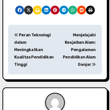
P
Peran Teknologi
Menjelajahi
o
dalam
Keajaiban Alam:
s
Meningkatkan
Pengalaman
Kualitas Pendidikan
Pendidikan Alam
t
Tinggi
Ganjar
n
a
v
i