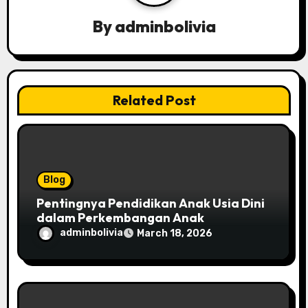
g
a
By
adminbolivia
t
i
Related Post
o
n
Blog
Pentingnya Pendidikan Anak Usia Dini
dalam Perkembangan Anak
adminbolivia
March 18, 2026