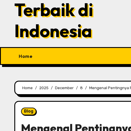
Terbaik di
Indonesia
Home
Home
2025
December
8
Mengenal Pentingnya P
Blog
Mengenal Pentingny