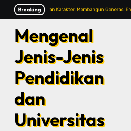
Skip
Breaking
Pendidikan Karakter: Membangun Generasi Emas Ban
to
content
Mengenal
Jenis-Jenis
Pendidikan
dan
Universitas