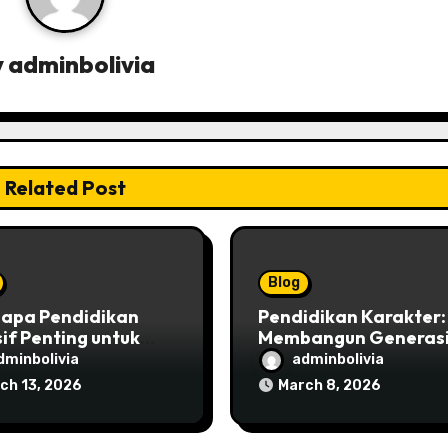
y
adminbolivia
Related Post
Blog
apa Pendidikan
Pendidikan Karakter:
sif Penting untuk
Membangun Generas
arakat Indonesia
Emas Bangsa
dminbolivia
adminbolivia
ch 13, 2026
March 8, 2026