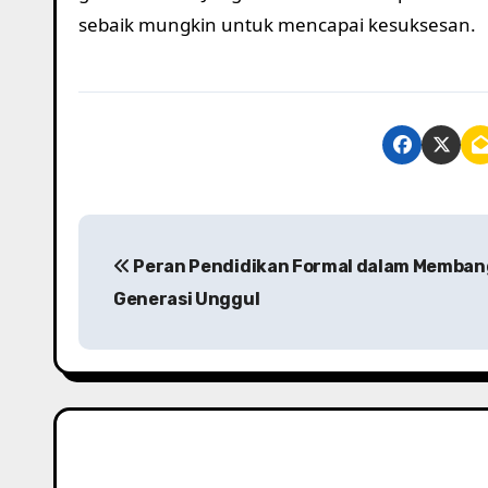
sebaik mungkin untuk mencapai kesuksesan.
P
Peran Pendidikan Formal dalam Memba
o
Generasi Unggul
s
t
n
a