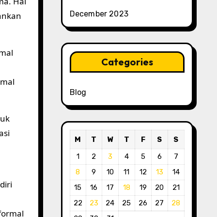
ma. Hal
December 2023
ankan
rmal
Categories
rmal
Blog
tuk
asi
M
T
W
T
F
S
S
1
2
3
4
5
6
7
8
9
10
11
12
13
14
iri
15
16
17
18
19
20
21
22
23
24
25
26
27
28
formal