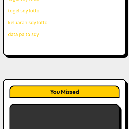
togel sdy lotto
keluaran sdy lotto
data paito sdy
You Missed