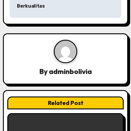
n
Berkualitas
a
v
i
g
a
By
adminbolivia
t
i
o
Related Post
n