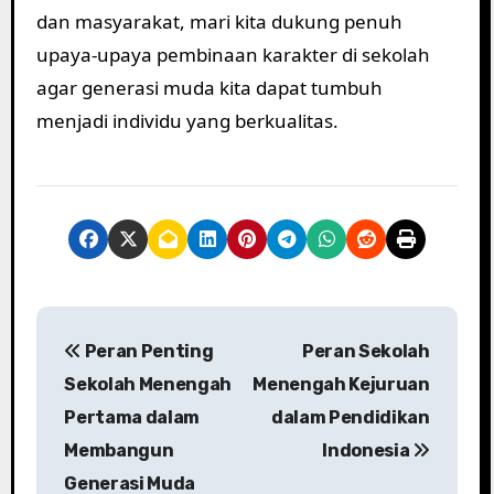
dan masyarakat, mari kita dukung penuh
upaya-upaya pembinaan karakter di sekolah
agar generasi muda kita dapat tumbuh
menjadi individu yang berkualitas.
P
Peran Penting
Peran Sekolah
o
Sekolah Menengah
Menengah Kejuruan
s
Pertama dalam
dalam Pendidikan
Membangun
Indonesia
t
Generasi Muda