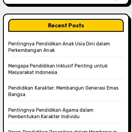
Recent Posts
Pentingnya Pendidikan Anak Usia Dini dalam
Perkembangan Anak
Mengapa Pendidikan Inklusif Penting untuk
Masyarakat Indonesia
Pendidikan Karakter: Membangun Generasi Emas
Bangsa
Pentingnya Pendidikan Agama dalam
Pembentukan Karakter Individu