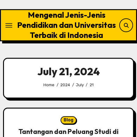
Skip
to
Mengenal Jenis-Jenis
content
Pendidikan dan Universitas
Terbaik di Indonesia
July 21, 2024
Home
2024
July
21
Blog
Tantangan dan Peluang Studi di