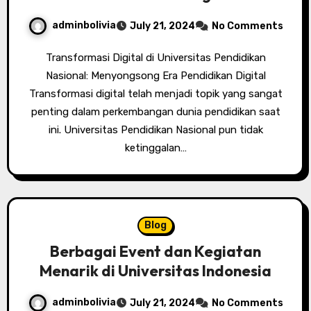
adminbolivia
July 21, 2024
No Comments
Transformasi Digital di Universitas Pendidikan
Nasional: Menyongsong Era Pendidikan Digital
Transformasi digital telah menjadi topik yang sangat
penting dalam perkembangan dunia pendidikan saat
ini. Universitas Pendidikan Nasional pun tidak
ketinggalan…
Blog
Berbagai Event dan Kegiatan
Menarik di Universitas Indonesia
adminbolivia
July 21, 2024
No Comments