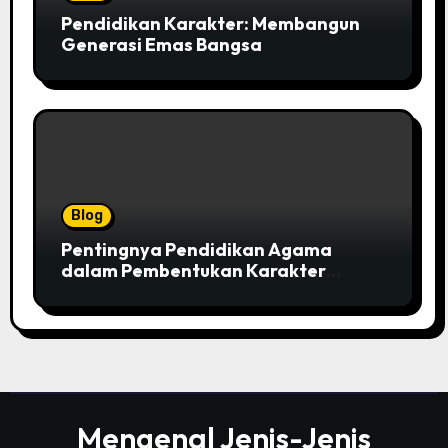
Pendidikan Karakter: Membangun
Generasi Emas Bangsa
Blog
Pentingnya Pendidikan Agama
dalam Pembentukan Karakter
Individu
Mengenal Jenis-Jenis