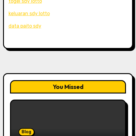
togel sdy lotto
keluaran sdy lotto
data paito sdy
You Missed
Blog