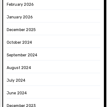
February 2026
January 2026
December 2025
October 2024
September 2024
August 2024
July 2024
June 2024
December 2023