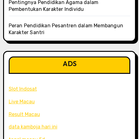
Pentingnya Pendidikan Agama dalam
Pembentukan Karakter Individu
Peran Pendidikan Pesantren dalam Membangun
Karakter Santri
ADS
Slot Indosat
Live Macau
Result Macau
data kamboja hari ini