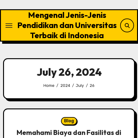
Skip
to
Mengenal Jenis-Jenis
content
Pendidikan dan Universitas
Terbaik di Indonesia
July 26, 2024
Home
2024
July
26
Blog
Memahami Biaya dan Fasilitas di