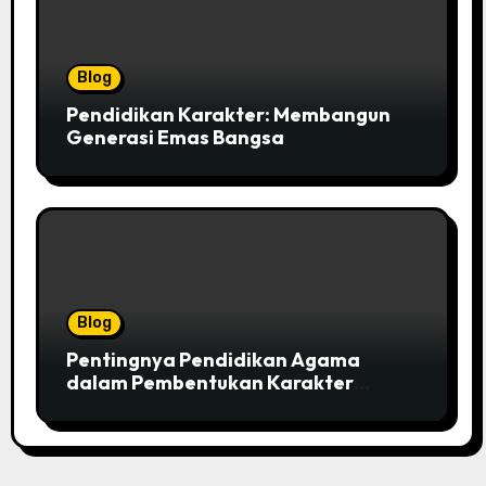
Blog
Pendidikan Karakter: Membangun
Generasi Emas Bangsa
Blog
Pentingnya Pendidikan Agama
dalam Pembentukan Karakter
Individu