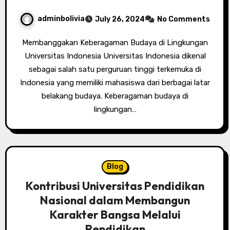
adminbolivia
July 26, 2024
No Comments
Membanggakan Keberagaman Budaya di Lingkungan
Universitas Indonesia Universitas Indonesia dikenal
sebagai salah satu perguruan tinggi terkemuka di
Indonesia yang memiliki mahasiswa dari berbagai latar
belakang budaya. Keberagaman budaya di
lingkungan…
Blog
Kontribusi Universitas Pendidikan
Nasional dalam Membangun
Karakter Bangsa Melalui
Pendidikan