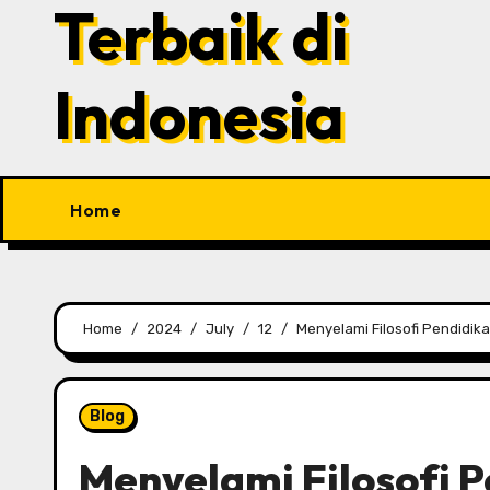
Terbaik di
Indonesia
Home
Home
2024
July
12
Menyelami Filosofi Pendidik
Blog
Menyelami Filosofi 