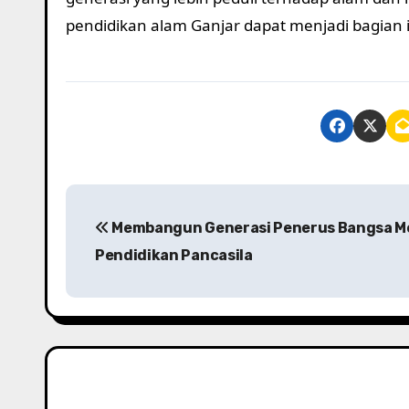
pendidikan alam Ganjar dapat menjadi bagian in
P
Membangun Generasi Penerus Bangsa Me
o
Pendidikan Pancasila
s
t
n
a