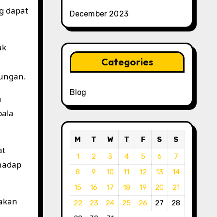
ng dapat
December 2023
ak
Categories
kungan.
Blog
n
pala
M
T
W
T
F
S
S
at
1
2
3
4
5
6
7
rhadap
8
9
10
11
12
13
14
15
16
17
18
19
20
21
takan
22
23
24
25
26
27
28