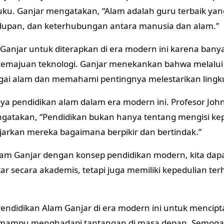
m buku. Ganjar mengatakan, “Alam adalah guru terbaik ya
dupan, dan keterhubungan antara manusia dan alam.”
 Ganjar untuk diterapkan di era modern ini karena bany
t kemajuan teknologi. Ganjar menekankan bahwa melalui
rgai alam dan memahami pentingnya melestarikan ling
nya pendidikan alam dalam era modern ini. Profesor Joh
ngatakan, “Pendidikan bukan hanya tentang mengisi ke
arkan mereka bagaimana berpikir dan bertindak.”
am Ganjar dengan konsep pendidikan modern, kita dap
ar secara akademis, tetapi juga memiliki kepedulian te
Pendidikan Alam Ganjar di era modern ini untuk mencip
an mampu menghadapi tantangan di masa depan. Semoga