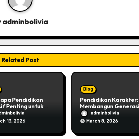
y
adminbolivia
Related Post
Blog
apa Pendidikan
Pendidikan Karakter:
sif Penting untuk
Membangun Generas
arakat Indonesia
Emas Bangsa
dminbolivia
adminbolivia
ch 13, 2026
March 8, 2026