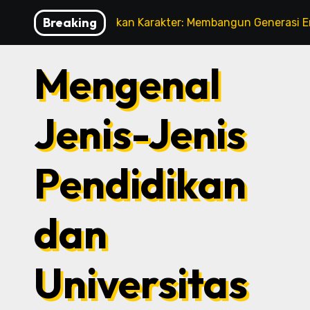
Skip
Breaking
Pendidikan Karakter: Membangun Generasi Emas Ba
to
content
Mengenal
Jenis-Jenis
Pendidikan
dan
Universitas