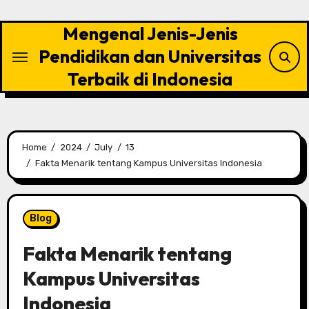
Skip
to
Mengenal Jenis-Jenis
content
Pendidikan dan Universitas
Terbaik di Indonesia
Home
2024
July
13
Fakta Menarik tentang Kampus Universitas Indonesia
Blog
Fakta Menarik tentang
Kampus Universitas
Indonesia