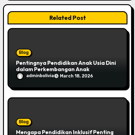
i
o
Related Post
n
Blog
Pentingnya Pendidikan Anak Usia Dini
dalam Perkembangan Anak
adminbolivia
March 18, 2026
Blog
Mengapa Pendidikan Inklusif Penting